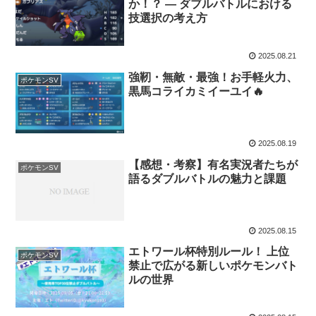
か！？ ― ダブルバトルにおける
技選択の考え方
2025.08.21
強靭・無敵・最強！お手軽火力、
ポケモンSV
黒馬コライカミイーユイ🔥
2025.08.19
【感想・考察】有名実況者たちが
ポケモンSV
語るダブルバトルの魅力と課題
2025.08.15
エトワール杯特別ルール！ 上位
ポケモンSV
禁止で広がる新しいポケモンバト
ルの世界