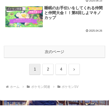
2025.08.15
睡眠のお手伝いをしてくれる仲間
ポケモン関連
と仲間大会！！第8回しよマキノ
カップ
2025.04.26
次のページ
次
1
2
4
へ
ホーム
ポケモン関連
ポケモンSV