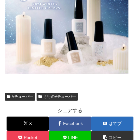
Vチューバ―
さ行のVチューバ―
シェアする
X
Facebook
はてブ
Pocket
LINE
コピー