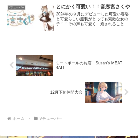
前:泡沫立花（ウタカタ リッカ）性別：女
性澄んだ声の縁結び人魚！ゲームに雑
とにかく可愛い！！音恋宮さくや
Vチューバ―
談、歌に食レポ、お芝居...
2024年の９月にデビューした可愛い容姿
と可愛らしい服装がとっても素敵な女の
子！！その声も可愛く、癒されること間
違いなしのVチューバ―さんです✨音恋宮
さくやさんとは？名前：音恋宮（ねこみ
や）さくやデビュー：2024/09/21リット
リンク総...
ミートボールのお店 Susan’s MEAT
BALL
12月下旬仲間大会
ホーム
Vチューバ―