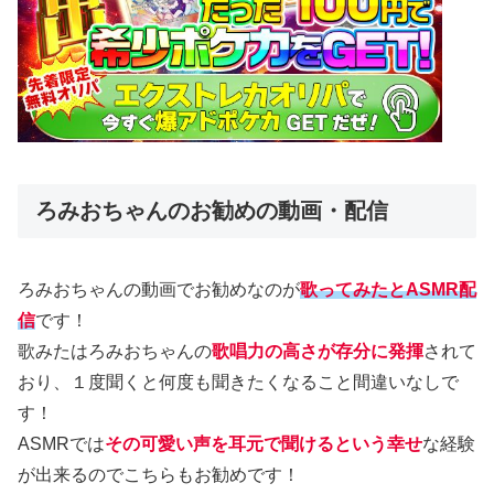
ろみおちゃんのお勧めの動画・配信
ろみおちゃんの動画でお勧めなのが
歌ってみたとASMR配
信
です！
歌みたはろみおちゃんの
歌唱力の高さが存分に発揮
されて
おり、１度聞くと何度も聞きたくなること間違いなしで
す！
ASMRでは
その可愛い声を耳元で聞けるという幸せ
な経験
が出来るのでこちらもお勧めです！