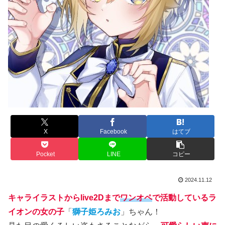
X
Facebook
はてブ
Pocket
LINE
コピー
2024.11.12
キャライラストからlive2Dまで
ワンオペ
で活動しているラ
イオンの女の子
「
獅子姫ろみお
」ちゃん！