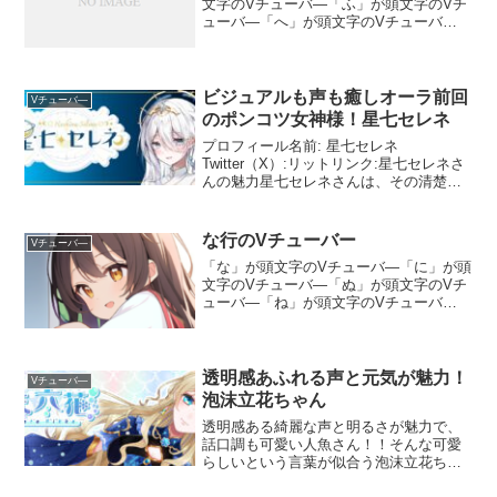
文字のVチューバ―「ふ」が頭文字のVチ
ューバ―「へ」が頭文字のVチューバ
―「ほ」が頭文字のVチューバ―
ビジュアルも声も癒しオーラ前回
Vチューバ―
のポンコツ女神様！星七セレネ
プロフィール名前: 星七セレネ
Twitter（X）:リットリンク:星七セレネさ
んの魅力星七セレネさんは、その清楚で
綺麗な大人の女性としての魅力と、低め
で落ち着いた癒しの声で多くのリスナー
を魅了しています。彼女の個性あふれる
な行のVチューバー
Vチューバ―
パフォーマンスは、...
「な」が頭文字のVチューバ―「に」が頭
文字のVチューバ―「ぬ」が頭文字のVチ
ューバ―「ね」が頭文字のVチューバ
―「の」が頭文字のVチューバ―
透明感あふれる声と元気が魅力！
Vチューバ―
泡沫立花ちゃん
透明感ある綺麗な声と明るさが魅力で、
話口調も可愛い人魚さん！！そんな可愛
らしいという言葉が似合う泡沫立花ちゃ
んをご紹介いたします！泡沫立花とは名