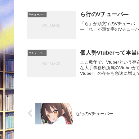
ら行のVチューバ―
Vチューバ―
「ら」が頭文字のVチューバ
―「れ」が頭文字のVチュー
個人勢Vtuberって
Vチューバ―
ここ数年で、Vtuberとい
な大手事務所所属のVtube
Vtuber」の存在も急速に増え
な行のVチューバー