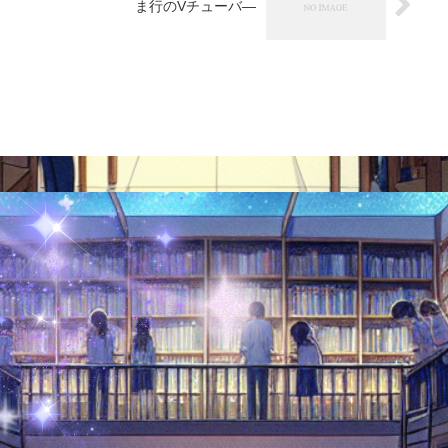
ま行のVチューバ―