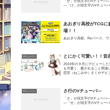
「か」が頭文字のVチューバ
―「け」が頭文字のVチュー
あおぎり高校がTCGに
Vチューバ―
場！！
あおぎり高校、Reバース、
とにかく可愛い！！音
Vチューバ―
2024年の９月にデビューし
も可愛く、癒されること間違
恋宮（ねこみや）さくやデビュー：
さ行のVチューバ―
Vチューバ―
「さ」が頭文字のVチューバ
―「せ」が頭文字のVチュー