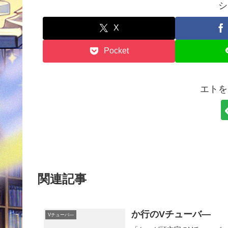
シ
X
Pocket
エトを
関連記事
か行のVチューバ―
Vチューバ―