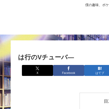
僕の趣味、ポケ
は行のVチューバ―
X
Facebook
はてブ
目