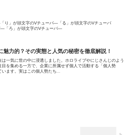
―「り」が頭文字のVチューバ―「る」が頭文字のVチューバ
バ―「ろ」が頭文字のVチューバ―
本当に魅力的？その実態と人気の秘密を徹底解説！
う存在は一気に世の中に浸透しました。ホロライブやにじさんじのよう
rが注目を集める一方で、企業に所属せず個人で活動する「個人勢
ています。実はこの個人勢たち...